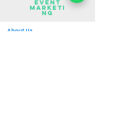
EVENT
MARKETI
NG
About Us
Contact Us
Job Openings
Blog/ Artikel
Business
Partner
Keep in touch
bisdev@examitrasolusi.co.id
recruitment@examitrasolusi.co.id