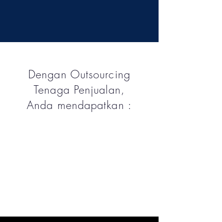
Dengan Outsourcing
Tenaga Penjualan,
Anda mendapatkan :
Efisiensi waktu pemasaran,
Investasi lebih rendah,
Risiko keuangan lebih sedikit, serta
Fleksibilitas untuk beradaptasi
dengan perubahan pasar yang
cepat