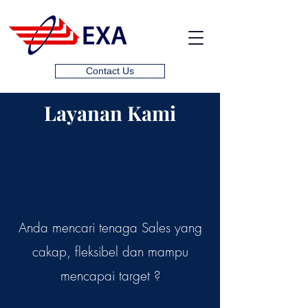
Contact Us
Layanan Kami
Anda mencari tenaga Sales yang
cakap, fleksibel dan mampu
mencapai target ?