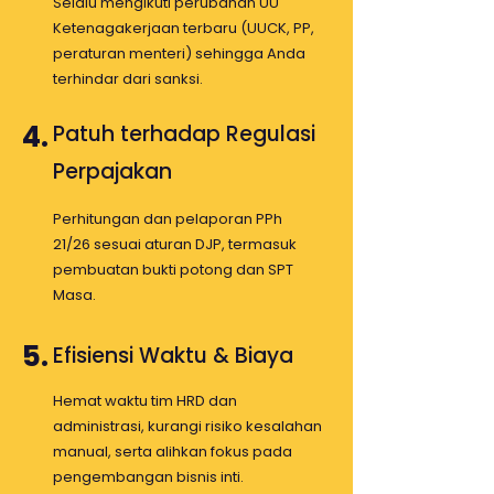
Selalu mengikuti perubahan UU
Ketenagakerjaan terbaru (UUCK, PP,
peraturan menteri) sehingga Anda
terhindar dari sanksi.
4.
Patuh terhadap Regulasi
Perpajakan
Perhitungan dan pelaporan PPh
21/26 sesuai aturan DJP, termasuk
pembuatan bukti potong dan SPT
Masa.
5.
Efisiensi Waktu & Biaya
Hemat waktu tim HRD dan
administrasi, kurangi risiko kesalahan
manual, serta alihkan fokus pada
pengembangan bisnis inti.