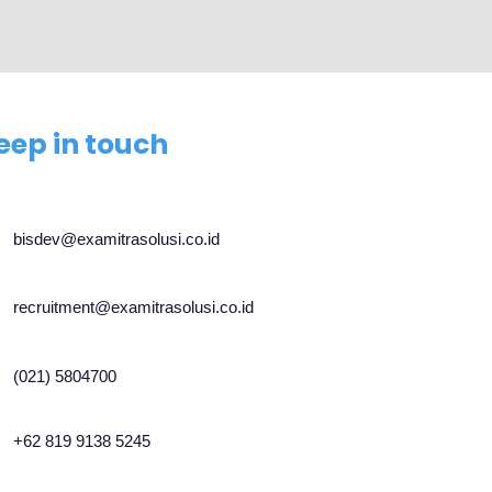
eep in touch
bisdev@examitrasolusi.co.id
recruitment@examitrasolusi.co.id
(021) 5804700
+62 819 9138 5245