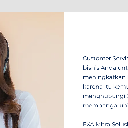
Customer Serv
bisnis Anda un
meningkatkan 
karena itu ke
menghubungi C
mempengaruhi l
EXA Mitra Solu