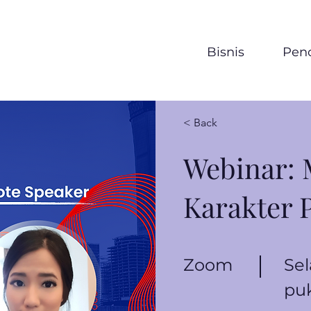
Bisnis
Penc
< Back
Webinar: 
Karakter 
Zoom
Sel
puk