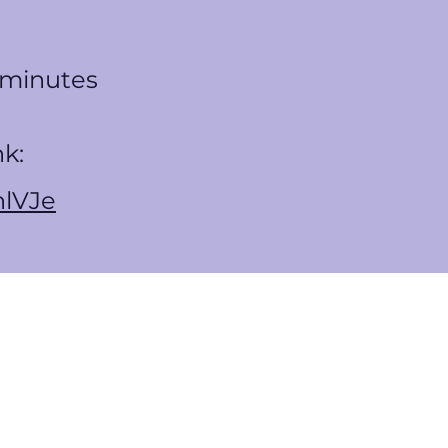
 minutes
nk:
znlVJe