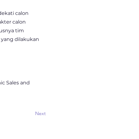
ekati calon
kter calon
usnya tim
 yang dilakukan
nic Sales and
Next