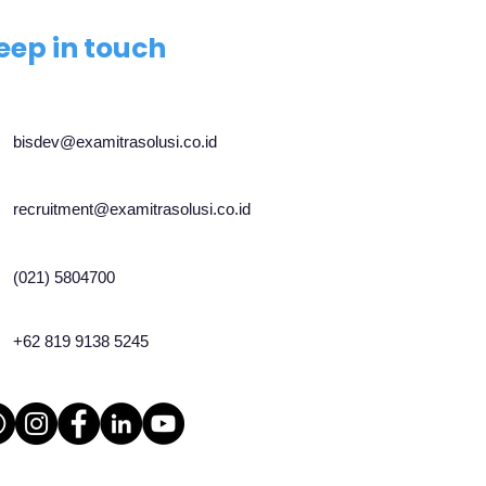
eep in touch
bisdev@examitrasolusi.co.id
recruitment@examitrasolusi.co.id
(021) 5804700
+62 819 9138 5245