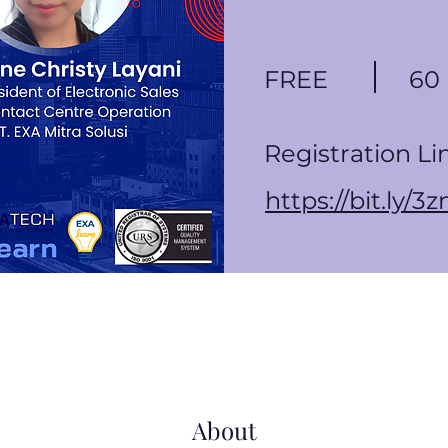
FREE
60
Registration Li
https://bit.ly/3
About