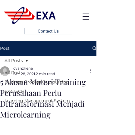
Contact Us
Post
All Posts
cvanzhena
All Posts
Oct 28, 2021
2 min read
5 Alasan Materi Training
Business Process Outsourcing
Perusahaan Perlu
EXATECH
Learning Management System
Ditransformasi Menjadi
Microlearning