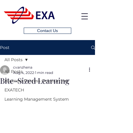
Contact Us
Post
All Posts
cvanzhena
All Posts
Aug 4, 2022
1 min read
Bite-Sized Learning
Business Process Outsourcing
EXATECH
Learning Management System