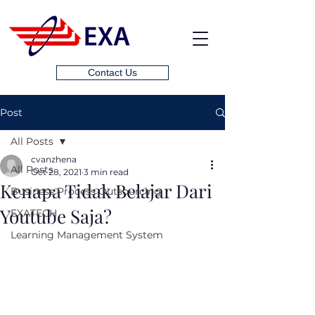
Contact Us
Post
All Posts
cvanzhena
All Posts
Oct 28, 2021
3 min read
Kenapa Tidak Belajar Dari
Business Process Outsourcing
Youtube Saja?
EXATECH
Learning Management System