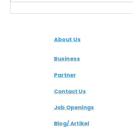
Perencanaan SDM: Aspek,
Profil 
Langkah, dan Relevansinya
Bisnis:
dalam Outsourcing
Meningk
Pemasa
About Us
Business
Partner
Contact Us
Job Openings
Blog/ Artikel