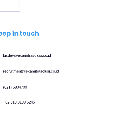
m
ngan
rcing
eep in touch
bisdev@examitrasolusi.co.id
recruitment@examitrasolusi.co.id
(021) 5804700
+62 819 9138 5245