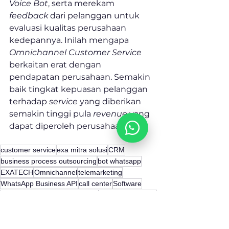
Voice Bot
, serta merekam 
feedback
 dari pelanggan untuk 
evaluasi kualitas perusahaan 
kedepannya. Inilah mengapa 
Omnichannel Customer Service
berkaitan erat dengan 
pendapatan perusahaan. Semakin 
baik tingkat kepuasan pelanggan 
terhadap 
service
 yang diberikan 
semakin tinggi pula 
revenue
 yang 
dapat diperoleh perusahaan.
customer service
exa mitra solusi
CRM
business process outsourcing
bot whatsapp
EXATECH
Omnichannel
telemarketing
WhatsApp Business API
call center
Software
Customer Relationship Adalah
call center adalah
Customer Relationship Management adalah
outsourcing call center
perusahaan outsourcing