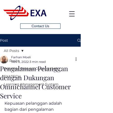
Contact Us
Post
All Posts
Farhan Moeli
All Posts
Nov 3, 2022
3 min read
Pengalaman Pelanggan
Business Process Outsourcing
dengan Dukungan
EXATECH
Learning Management System
Omnichannel Customer
Service
Kepuasan pelanggan adalah 
bagian dari pengalaman 