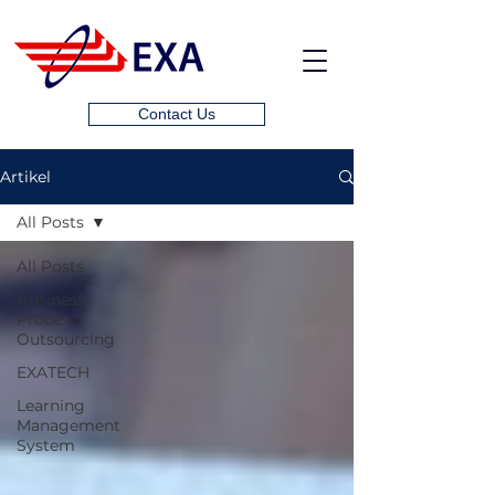
Contact Us
Artikel
All Posts
All Posts
Business
Process
Outsourcing
EXATECH
Learning
Management
System