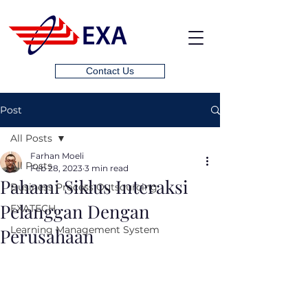
Contact Us
Post
All Posts
Farhan Moeli
All Posts
Feb 28, 2023
3 min read
Pahami Siklus Interaksi
Business Process Outsourcing
Pelanggan Dengan
EXATECH
Learning Management System
Perusahaan