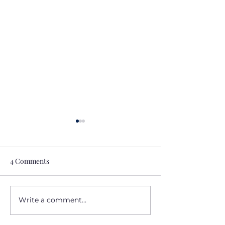
4 Comments
Write a comment...
Pemahaman Mendalam
Pentingnya Mem
tentang Gaji dan
Menganalisa Cu