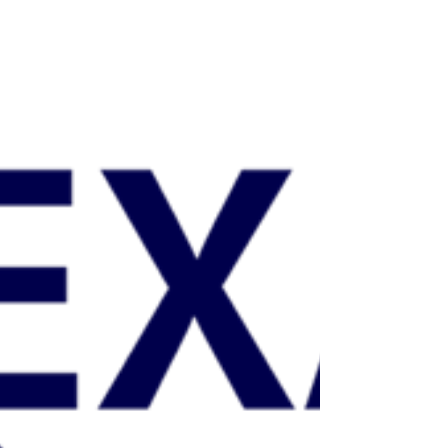
Optimal
Mengapa CRM menjadi hal yang esensial
bagi Contact Center sebuah perusahaan?