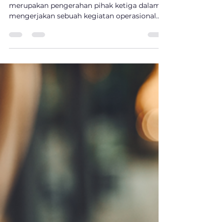
Farhan Moeli
Jan 13, 2023
2 min read
Efisiensi Alih Daya (Outsourcing)
Proses Rekrutmen
Alih daya proses atau Process Outsourcing
merupakan pengerahan pihak ketiga dalam
mengerjakan sebuah kegiatan operasional
dalam...