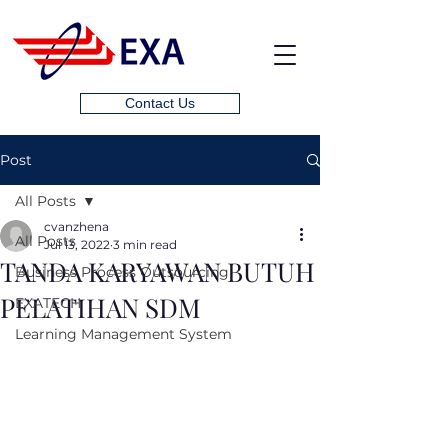
Contact Us
Post
All Posts
cvanzhena
All Posts
Jul 13, 2022
3 min read
TANDA KARYAWAN BUTUH
Business Process Outsourcing
PELATIHAN SDM
EXATECH
Learning Management System