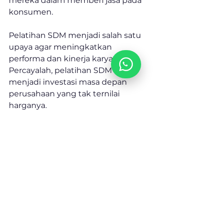
mereka dalam memberi jasa pada 
konsumen.
Pelatihan SDM menjadi salah satu 
upaya agar meningkatkan 
performa dan kinerja karyawan. 
Percayalah, pelatihan SDM ini 
menjadi investasi masa depan 
perusahaan yang tak ternilai 
harganya.
Untuk itu, Naolearn hadir sebagai 
platform yang menyediakan 
program manajemen 
pembelajaran berbasis 
microlearning
 untuk perusahaan. 
Dengan mengandalkan Exalearn, 
perusahaan akan lebih mudah 
memberikan pelatihan SDM pada 