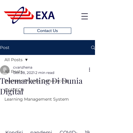
Contact Us
Post
All Posts
cvanzhena
All Posts
Oct 28, 2021
2 min read
Telemarketing Di Dunia
Business Process Outsourcing
Digital
EXATECH
Learning Management System
Kondisi pandemi COVID- 19 